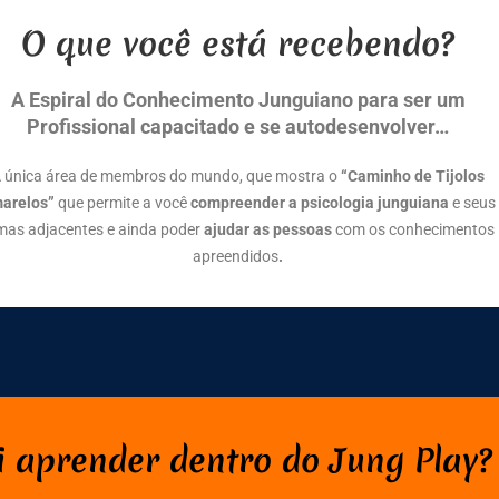
O que você está recebendo?
A Espiral do Conhecimento Junguiano para ser um
Profissional capacitado e se autodesenvolver…
 única área de membros do mundo, que mostra o
“Caminho de Tijolos
arelos”
que permite a você
compreender a psicologia junguiana
e seus
mas adjacentes e ainda poder
ajudar as pessoas
com os conhecimentos
apreendidos
.
i aprender dentro do Jung Play?