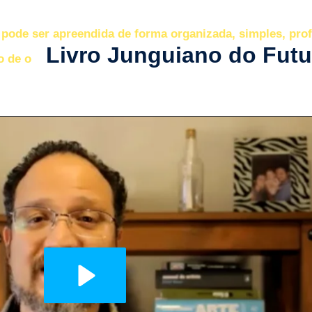
pode ser apreendida de forma organizada, simples, prof
Livro Junguiano do Futu
o de o
tá ligado.
Atenção:
fique nesta página, ou seu progresso reiniciará.