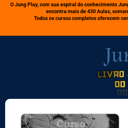
O Jung Play, com sua espiral do conhecimento Jun
encontra mais de 430 Aulas, soman
Todos os cursos completos oferecem certi