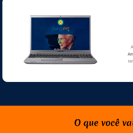
A
Am
te
O que você va