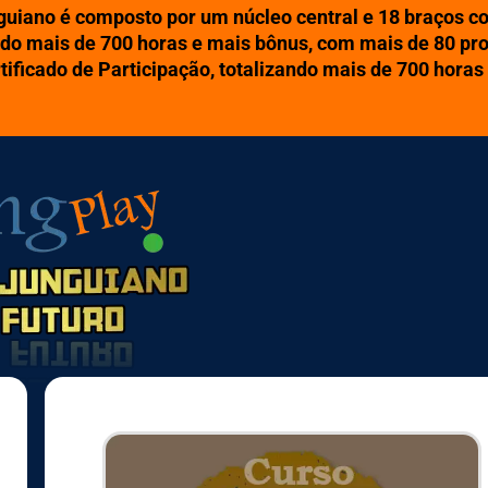
guiano é composto por um núcleo central e 18 braços 
do mais de 700 horas e mais bônus, com mais de 80
pro
ficado de Participação, totalizando mais de 700 horas 