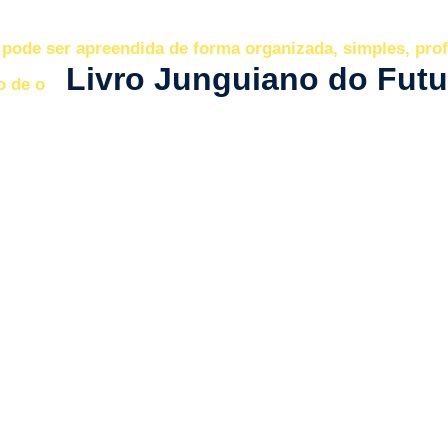
pode ser apreendida de forma organizada, simples, prof
Livro Junguiano do Futu
o de o
tá ligado.
Atenção:
fique nesta página, ou seu progresso reiniciará.