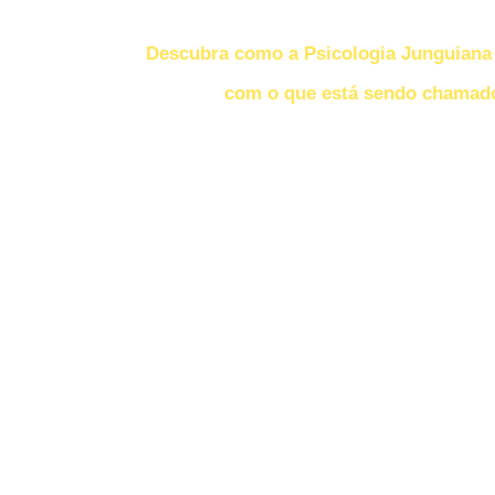
Ir
para
Descubra como a Psicologia Junguiana 
o
conteúdo
com o que está sendo chamad
*Certifique-se que seu som es